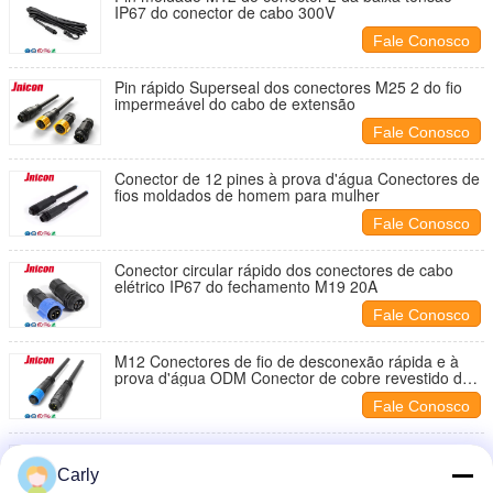
IP67 do conector de cabo 300V
Fale Conosco
Pin rápido Superseal dos conectores M25 2 do fio
impermeável do cabo de extensão
Fale Conosco
Conector de 12 pines à prova d'água Conectores de
fios moldados de homem para mulher
Fale Conosco
Conector circular rápido dos conectores de cabo
elétrico IP67 do fechamento M19 20A
Fale Conosco
M12 Conectores de fio de desconexão rápida e à
prova d'água ODM Conector de cobre revestido de
ouro
Fale Conosco
O ODM push pull dos conectores de cabo de M19
4Pin 20A Waterproof o fio para prender o conector
Carly
de alimentação