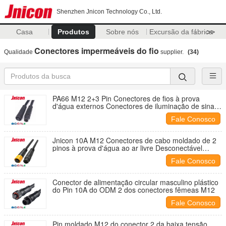
Shenzhen Jnicon Technology Co., Ltd.
Casa
Produtos
Sobre nós
Excursão da fábrica
>>
Conectores impermeáveis do fio
Qualidade
supplier.
(34)
PA66 M12 2+3 Pin Conectores de fios à prova
d'água externos Conectores de iluminação de sinal
de energia
Fale Conosco
Jnicon 10A M12 Conectores de cabo moldado de 2
pinos à prova d'água ao ar livre Desconectável
rápido
Fale Conosco
Conector de alimentação circular masculino plástico
do Pin 10A do ODM 2 dos conectores fêmeas M12
Fale Conosco
Pin moldado M12 do conector 2 da baixa tensão